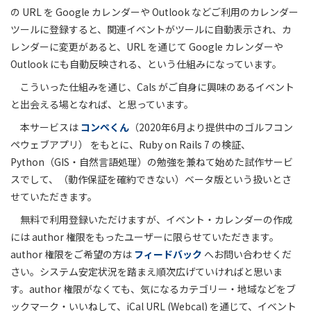
の URL を Google カレンダーや Outlook などご利用のカレンダー
ツールに登録すると、関連イベントがツールに自動表示され、カ
レンダーに変更があると、URL を通じて Google カレンダーや
Outlook にも自動反映される、という仕組みになっています。
こういった仕組みを通じ、Cals がご自身に興味のあるイベント
と出会える場となれば、と思っています。
本サービスは
コンペくん
（2020年6月より提供中のゴルフコン
ペウェブアプリ） をもとに、Ruby on Rails 7 の検証、
Python（GIS・自然言語処理）の勉強を兼ねて始めた試作サービ
スでして、（動作保証を確約できない）ベータ版という扱いとさ
せていただきます。
無料で利用登録いただけますが、イベント・カレンダーの作成
には author 権限をもったユーザーに限らせていただきます。
author 権限をご希望の方は
フィードバック
へお問い合わせくだ
さい。システム安定状況を踏まえ順次広げていければと思いま
す。author 権限がなくても、気になるカテゴリー・地域などをブ
ックマーク・いいねして、iCal URL (Webcal) を通じて、イベント